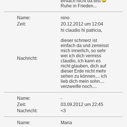
einfach nicht da bist
Ruhe in Frieden...
Name:
nino
Zeit:
20.12.2012 um 12:04
hi claudio hi patricia,
dieser schmerz ist
einfach da und zerreisst
mich innerlich, so sehr
wei ich dich vermiss
Nachricht:
claudio, ich kann es
nicht glauben, dich auf
dieser Erde nicht mehr
sehen zu können.... ich
lieb dich mein sohn....
verzweifle noch....
Name:
-
Zeit:
03.09.2012 um 22:45
Nachricht:
<3
Name:
Maria