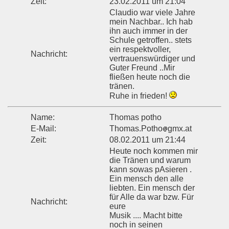
Zeit:
23.02.2011 um 21:04
Claudio war viele Jahre
mein Nachbar.. Ich hab
ihn auch immer in der
Schule getroffen.. stets
ein respektvoller,
Nachricht:
vertrauenswürdiger und
Guter Freund ..Mir
fließen heute noch die
tränen.
Ruhe in frieden!
Name:
Thomas potho
E-Mail:
Thomas.Potho
gmx.at
Zeit:
08.02.2011 um 21:44
Heute noch kommen mir
die Tränen und warum
kann sowas pAsieren .
Ein mensch den alle
liebten. Ein mensch der
für Alle da war bzw. Für
Nachricht:
eure
Musik .... Macht bitte
noch in seinen