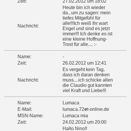
Zeit:
27.02.2012 um 18:02
Heute bin ich wieder
da...um zu sagen: mein
tiefes Mitgefühl für
alle!!!Ich weiß Ihr wart
Nachricht:
Engel und sind es jetzt
immer!!! Ich denke es ist
eine kleine Hoffnung-
Trost für alle.... :-
Name:
-
Zeit:
26.02.2012 um 12:41
Es vergeht kein Tag,
dass ich daran denken
Nachricht:
muss....ich schicke allen
die Claudio gut kannten
viel Kraft und Liebe!!!
Name:
Lumaca
E-Mail:
lumaca.72
t-online.de
MSN-Name:
Lumaca mia
Zeit:
24.02.2012 um 20:00
Hallo Nino!!