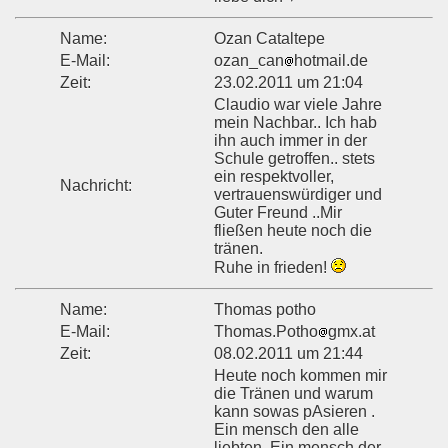
Name:
Ozan Cataltepe
E-Mail:
ozan_can
hotmail.de
Zeit:
23.02.2011 um 21:04
Claudio war viele Jahre
mein Nachbar.. Ich hab
ihn auch immer in der
Schule getroffen.. stets
ein respektvoller,
Nachricht:
vertrauenswürdiger und
Guter Freund ..Mir
fließen heute noch die
tränen.
Ruhe in frieden!
Name:
Thomas potho
E-Mail:
Thomas.Potho
gmx.at
Zeit:
08.02.2011 um 21:44
Heute noch kommen mir
die Tränen und warum
kann sowas pAsieren .
Ein mensch den alle
liebten. Ein mensch der