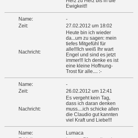
Herz zu Herz bis in die
Ewigkeit!!
Name:
-
Zeit:
27.02.2012 um 18:02
Heute bin ich wieder
da...um zu sagen: mein
tiefes Mitgefühl für
alle!!!Ich weiß Ihr wart
Nachricht:
Engel und sind es jetzt
immer!!! Ich denke es ist
eine kleine Hoffnung-
Trost für alle.... :-
Name:
-
Zeit:
26.02.2012 um 12:41
Es vergeht kein Tag,
dass ich daran denken
Nachricht:
muss....ich schicke allen
die Claudio gut kannten
viel Kraft und Liebe!!!
Name:
Lumaca