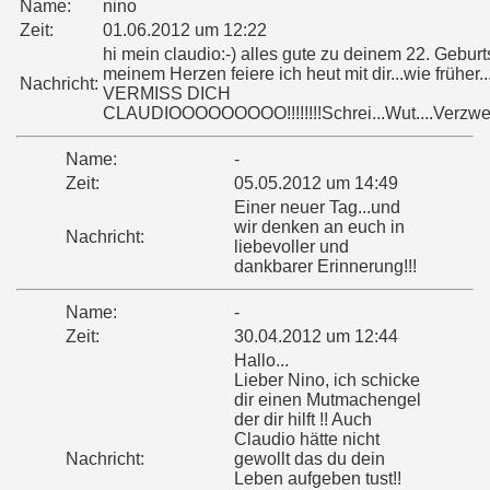
Name:
nino
Zeit:
01.06.2012 um 12:22
hi mein claudio:-) alles gute zu deinem 22. Geburts
meinem Herzen feiere ich heut mit dir...wie früher..
Nachricht:
VERMISS DICH
CLAUDIOOOOOOOOO!!!!!!!!Schrei...Wut....Verzweif
Name:
-
Zeit:
05.05.2012 um 14:49
Einer neuer Tag...und
wir denken an euch in
Nachricht:
liebevoller und
dankbarer Erinnerung!!!
Name:
-
Zeit:
30.04.2012 um 12:44
Hallo...
Lieber Nino, ich schicke
dir einen Mutmachengel
der dir hilft !! Auch
Claudio hätte nicht
Nachricht:
gewollt das du dein
Leben aufgeben tust!!