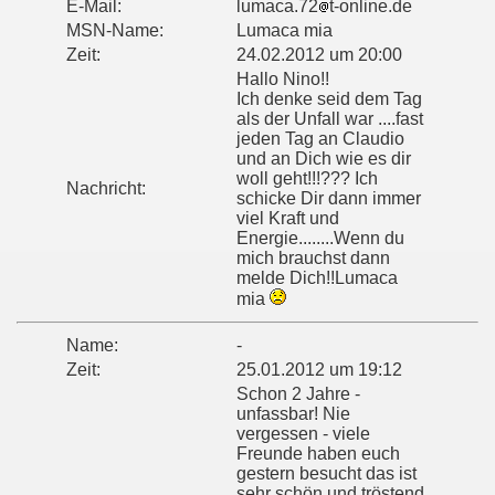
E-Mail:
lumaca.72
t-online.de
MSN-Name:
Lumaca mia
Zeit:
24.02.2012 um 20:00
Hallo Nino!!
Ich denke seid dem Tag
als der Unfall war ....fast
jeden Tag an Claudio
und an Dich wie es dir
woll geht!!!??? Ich
Nachricht:
schicke Dir dann immer
viel Kraft und
Energie........Wenn du
mich brauchst dann
melde Dich!!Lumaca
mia
Name:
-
Zeit:
25.01.2012 um 19:12
Schon 2 Jahre -
unfassbar! Nie
vergessen - viele
Freunde haben euch
gestern besucht das ist
sehr schön und tröstend