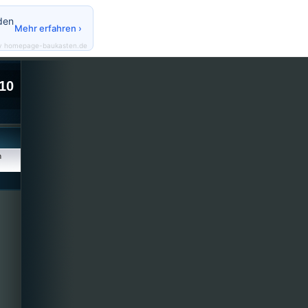
den
Mehr erfahren ›
y homepage-baukasten.de
10
n