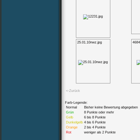
25.01.10nwz.jpg
4684
<-Zurück
Farb-Legende:
Normal
Bisher keine Bewertung abgegeben
Grün
8 Punkte oder mehr
Gelb
6 bis 8 Punkte
Dunkelgelb
4 bis 6 Punkte
Orange
2 bis 4 Punkte
Rot
weniger als 2 Punkte