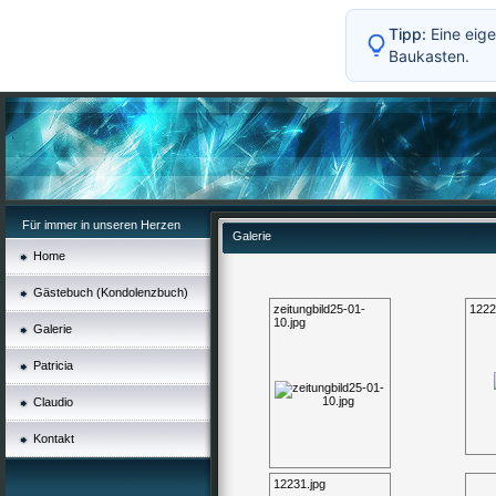
Tipp:
Eine eige
Baukasten.
Für immer in unseren Herzen
Galerie
Home
Gästebuch (Kondolenzbuch)
zeitungbild25-01-
1222
10.jpg
Galerie
Patricia
Claudio
Kontakt
12231.jpg