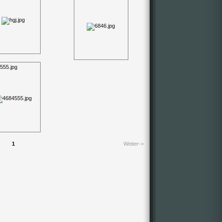
555.jpg
1
Weiter->